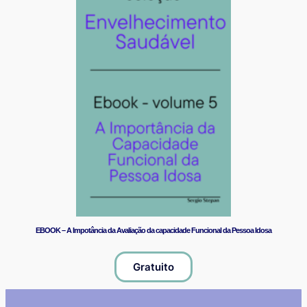
EBOOK – A Impotância da Avaliação da capacidade Funcional da Pessoa Idosa
Gratuito